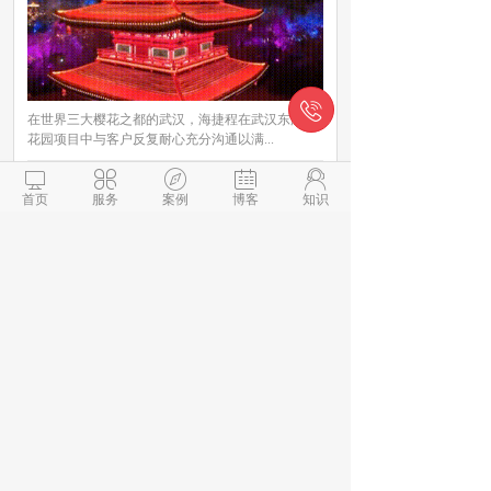

在世界三大樱花之都的武汉，海捷程在武汉东湖樱
花园项目中与客户反复耐心充分沟通以满...





了解更多

首页
服务
案例
博客
知识
东由留码头景观亮化项目
所属行业:户外亮化投影